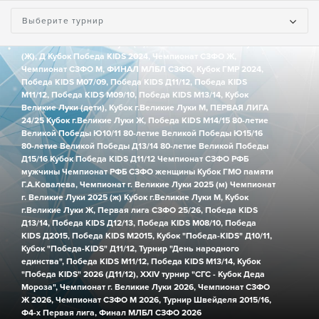
Северо-Западный Федеральный Округ
Выберите турнир
Турниры:
Чемпионат г.Великие Луки (М),
Чемпионат г.Великие Луки
(Ж),
Д Кубок Победа KIDS 2024,
Чемпионат СЗФО Ж,
Чемпионат СЗФО М,
ФИНАЛ МЛБЛ СЗФО,
Кубок ГМР 2024,
Победа KIDS М07/09,
Победа KIDS Д11/12,
Победа KIDS
М11/12,
Победа KIDS М09/10,
Победа KIDS М13/14,
Кубок
Великие Луки (дети),
Кубок г.Великие Луки М,
ПЕРВАЯ ЛИГА
24/25
Кубок г.Великие Луки Ж,
Победа KIDS М14/15
80-летие
Великой Победы Ю10/11
80-летие Великой Победы Ю15/16
80-летие Великой Победы Д13/14
80-летие Великой Победы
Д15/16
Кубок Победа KIDS Д11/12
Чемпионат СЗФО РФБ
мужчины
Чемпионат РФБ СЗФО женщины
Кубок ГМО памяти
Г.А.Ковалева,
Чемпионат г. Великие Луки 2025 (м)
Чемпионат
г. Великие Луки 2025 (ж)
Кубок г.Великие Луки М,
Кубок
г.Великие Луки Ж,
Первая лига СЗФО 25/26,
Победа KIDS
Д13/14,
Победа KIDS Д12/13,
Победа KIDS М08/10,
Победа
KIDS Д2015,
Победа KIDS М2015,
Кубок "Победа-KIDS" Д10/11,
Кубок "Победа-KIDS" Д11/12,
Турнир "День народного
единства",
Победа KIDS М11/12,
Победа KIDS М13/14,
Кубок
"Победа KIDS" 2026 (Д11/12),
XXIV турнир "СГС - Кубок Деда
Мороза",
Чемпионат г. Великие Луки 2026,
Чемпионат СЗФО
Ж 2026,
Чемпионат СЗФО М 2026,
Турнир Швейделя 2015/16,
Ф4-х Первая лига,
Финал МЛБЛ СЗФО 2026