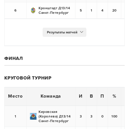
Кронштадт Д13/14
6
5
1
4
20
Санкт-Петербург
ФИНАЛ
КРУГОВОЙ ТУРНИР
П
Место
Команда
И
В
П
%
Кировская
1
(Королева) Д13/14
3
3
0
100
Санкт-Петербург