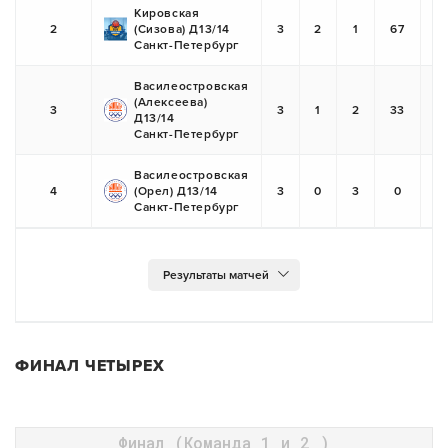
Кировская
2
(Сизова) Д13/14
3
2
1
67
Санкт-Петербург
Василеостровская
(Алексеева)
3
3
1
2
33
Д13/14
Санкт-Петербург
Василеостровская
4
(Орел) Д13/14
3
0
3
0
Санкт-Петербург
ФИНАЛ ЧЕТЫРЕХ
Финал (Команда 1 и 2 )