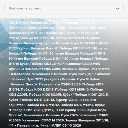
Северо-Западный Федеральный Округ
Выберите турнир
Турниры:
Чемпионат г.Великие Луки (М),
Чемпионат г.Великие Луки
(Ж),
Д Кубок Победа KIDS 2024,
Чемпионат СЗФО Ж,
Чемпионат СЗФО М,
ФИНАЛ МЛБЛ СЗФО,
Кубок ГМР 2024,
Победа KIDS М07/09,
Победа KIDS Д11/12,
Победа KIDS
М11/12,
Победа KIDS М09/10,
Победа KIDS М13/14,
Кубок
Великие Луки (дети),
Кубок г.Великие Луки М,
ПЕРВАЯ ЛИГА
24/25
Кубок г.Великие Луки Ж,
Победа KIDS М14/15
80-летие
Великой Победы Ю10/11
80-летие Великой Победы Ю15/16
80-летие Великой Победы Д13/14
80-летие Великой Победы
Д15/16
Кубок Победа KIDS Д11/12
Чемпионат СЗФО РФБ
мужчины
Чемпионат РФБ СЗФО женщины
Кубок ГМО памяти
Г.А.Ковалева,
Чемпионат г. Великие Луки 2025 (м)
Чемпионат
г. Великие Луки 2025 (ж)
Кубок г.Великие Луки М,
Кубок
г.Великие Луки Ж,
Первая лига СЗФО 25/26,
Победа KIDS
Д13/14,
Победа KIDS Д12/13,
Победа KIDS М08/10,
Победа
KIDS Д2015,
Победа KIDS М2015,
Кубок "Победа-KIDS" Д10/11,
Кубок "Победа-KIDS" Д11/12,
Турнир "День народного
единства",
Победа KIDS М11/12,
Победа KIDS М13/14,
Кубок
"Победа KIDS" 2026 (Д11/12),
XXIV турнир "СГС - Кубок Деда
Мороза",
Чемпионат г. Великие Луки 2026,
Чемпионат СЗФО
Ж 2026,
Чемпионат СЗФО М 2026,
Турнир Швейделя 2015/16,
Ф4-х Первая лига,
Финал МЛБЛ СЗФО 2026