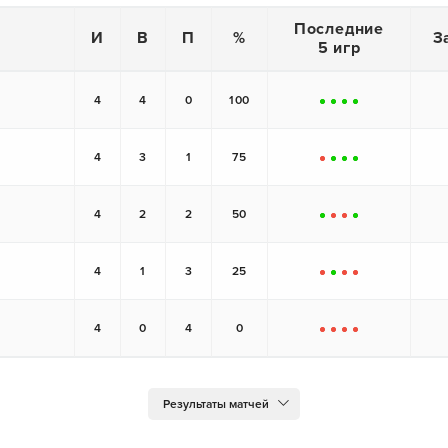
Последние
И
В
П
%
З
5 игр
4
4
0
100
+
+
+
+
4
3
1
75
-
+
+
+
4
2
2
50
+
-
-
+
4
1
3
25
-
+
-
-
4
0
4
0
-
-
-
-