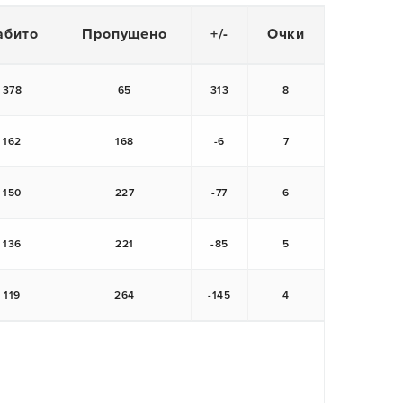
абито
Пропущено
+/-
Очки
378
65
313
8
162
168
-6
7
150
227
-77
6
136
221
-85
5
119
264
-145
4