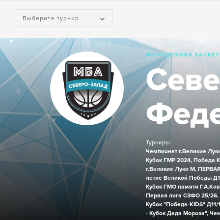
Выберите турнир
МОЛОДЕЖНАЯ БАСКЕТ
Севе
Феде
Турниры:
Чемпионат г.Великие Луки
Кубок ГМР 2024,
Победа K
г.Великие Луки М,
ПЕРВАЯ
летие Великой Победы Д1
Кубок ГМО памяти Г.А.Ко
Первая лига СЗФО 25/26,
Кубок "Победа-KIDS" Д11/1
- Кубок Деда Мороза",
Чем