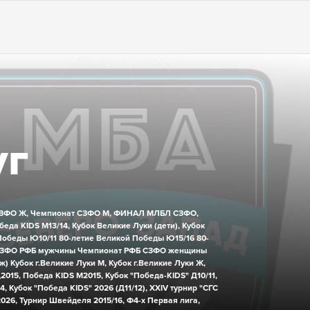
уг
ЗФО Ж,
Чемпионат СЗФО М,
ФИНАЛ МЛБЛ СЗФО,
беда KIDS М13/14,
Кубок Великие Луки (дети),
Кубок
Победы Ю10/11
80-летие Великой Победы Ю15/16
80-
СЗФО РФБ мужчины
Чемпионат РФБ СЗФО женщины
ж)
Кубок г.Великие Луки М,
Кубок г.Великие Луки Ж,
2015,
Победа KIDS М2015,
Кубок "Победа-KIDS" Д10/11,
4,
Кубок "Победа KIDS" 2026 (Д11/12),
XXIV турнир "СГС
026,
Турнир Швейделя 2015/16,
Ф4-х Первая лига,