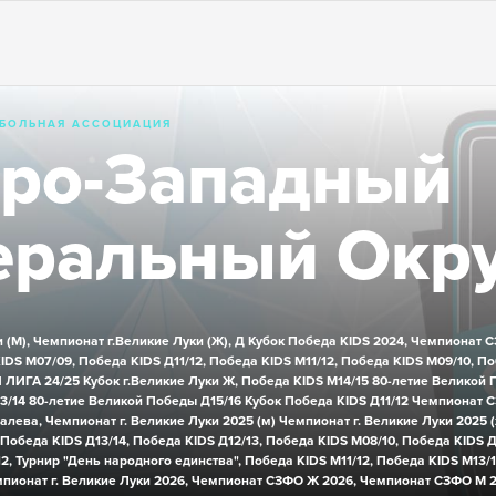
БОЛЬНАЯ АССОЦИАЦИЯ
ро-Западный
ральный Окр
 (М),
Чемпионат г.Великие Луки (Ж),
Д Кубок Победа KIDS 2024,
Чемпионат С
IDS М07/09,
Победа KIDS Д11/12,
Победа KIDS М11/12,
Победа KIDS М09/10,
По
 ЛИГА 24/25
Кубок г.Великие Луки Ж,
Победа KIDS М14/15
80-летие Великой 
3/14
80-летие Великой Победы Д15/16
Кубок Победа KIDS Д11/12
Чемпионат 
валева,
Чемпионат г. Великие Луки 2025 (м)
Чемпионат г. Великие Луки 2025 (
Победа KIDS Д13/14,
Победа KIDS Д12/13,
Победа KIDS М08/10,
Победа KIDS Д
2,
Турнир "День народного единства",
Победа KIDS М11/12,
Победа KIDS М13/1
пионат г. Великие Луки 2026,
Чемпионат СЗФО Ж 2026,
Чемпионат СЗФО М 2